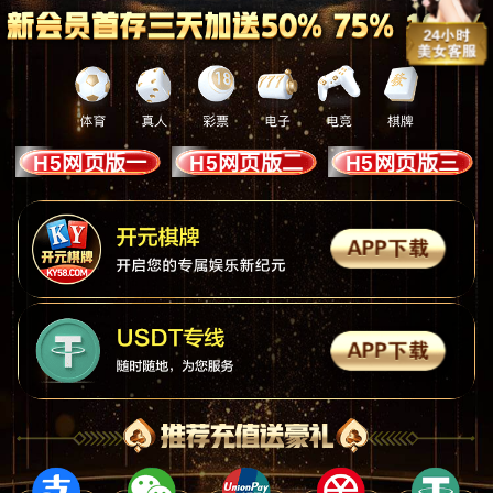
H5网页版一
H5网页版二
H5网页版三